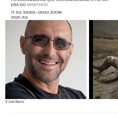
ERA DO
APARTHEID
17 JUL 10H00—12H30 ZOOM
2020 JUL
N
© Luís Barra