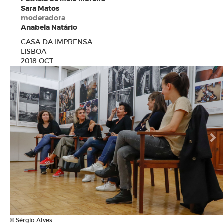
Sara Matos
moderadora
Anabela Natário
CASA DA IMPRENSA
LISBOA
2018 OCT
N
© Sérgio Alves