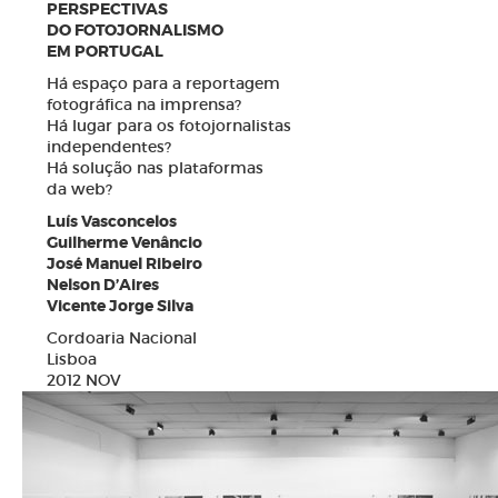
PERSPECTIVAS
DO FOTOJORNALISMO
EM PORTUGAL
Há espaço para a reportagem
fotográfica na imprensa?
Há lugar para os fotojornalistas
independentes?
Há solução nas plataformas
da web?
Luís Vasconcelos
Guilherme Venâncio
José Manuel Ribeiro
Nelson D’Aires
Vicente Jorge Silva
Cordoaria Nacional
Lisboa ​
2012 NOV
N